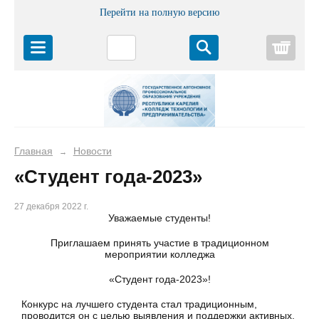
Перейти на полную версию
Корз
Главная
Новости
→
«Студент года-2023»
27 декабря 2022 г.
Уважаемые студенты!
Приглашаем принять участие в традиционном
мероприятии колледжа
«Студент года-2023»!
Конкурс на лучшего студента стал традиционным,
проводится он с целью выявления и поддержки активных,