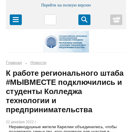
Перейти на полную версию
Корз
Главная
Новости
→
К работе регионального штаба
#МЫВМЕСТЕ подключились и
студенты Колледжа
технологии и
предпринимательства
22 декабря 2022 г.
Неравнодушные жители Карелии объединились, чтобы
поддержать семьи тех, кого призвали для участия в