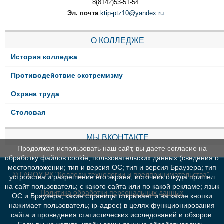
8(8142)53-51-54
Эл. почта
ktip-ptz10@yandex.ru
О КОЛЛЕДЖЕ
История колледжа
Противодействие экстремизму
Охрана труда
Столовая
МЫ ВКОНТАКТЕ
Продолжая использовать наш сайт, вы даете согласие на
обработку файлов cookie, пользовательских данных (сведения о
местоположении; тип и версия ОС; тип и версия Браузера; тип
© ГАПОУ РК "Колледж технологии и предпринимательства"
устройства и разрешение его экрана; источник откуда пришел
на сайт пользователь; с какого сайта или по какой рекламе; язык
Политика обработки персональных данных
ОС и Браузера; какие страницы открывает и на какие кнопки
нажимает пользователь; ip-адрес) в целях функционирования
сайта и проведения статистических исследований и обзоров.