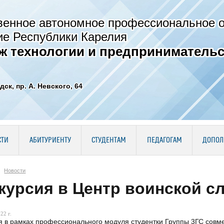
венное автономное профессиональное 
ие Республики Карелия
ж технологии и предпринимательс
дск, пр. А. Невского, 64
СТИ
АБИТУРИЕНТУ
СТУДЕНТАМ
ПЕДАГОГАМ
ДОПОЛ
Новости
курсия в Центр воинской сл
22 г.
я в рамках профессионального модуля студентки Группы 3ГС совм