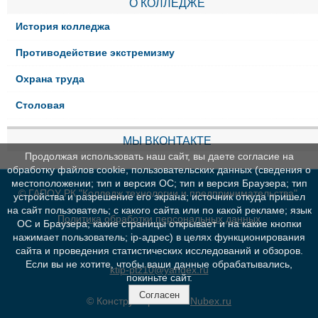
О КОЛЛЕДЖЕ
История колледжа
Противодействие экстремизму
Охрана труда
Столовая
МЫ ВКОНТАКТЕ
Продолжая использовать наш сайт, вы даете согласие на
обработку файлов cookie, пользовательских данных (сведения о
местоположении; тип и версия ОС; тип и версия Браузера; тип
© ГАПОУ РК "Колледж технологии и предпринимательства"
устройства и разрешение его экрана; источник откуда пришел
на сайт пользователь; с какого сайта или по какой рекламе; язык
Политика обработки персональных данных
ОС и Браузера; какие страницы открывает и на какие кнопки
нажимает пользователь; ip-адрес) в целях функционирования
сайта и проведения статистических исследований и обзоров.
Если вы не хотите, чтобы ваши данные обрабатывались,
ktip-ptz10@yandex.ru
покиньте сайт.
Согласен
© Конструктор сайтов
Nubex.ru