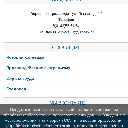
Адрес
г. Петрозаводск, ул. Лесная, д. 17
Телефон
8(8142)53-51-54
Эл. почта
ktip-ptz10@yandex.ru
О КОЛЛЕДЖЕ
История колледжа
Противодействие экстремизму
Охрана труда
Столовая
МЫ ВКОНТАКТЕ
Продолжая использовать наш сайт, вы даете согласие на
обработку файлов cookie, пользовательских данных (сведения о
местоположении; тип и версия ОС; тип и версия Браузера; тип
© ГАПОУ РК "Колледж технологии и предпринимательства"
устройства и разрешение его экрана; источник откуда пришел