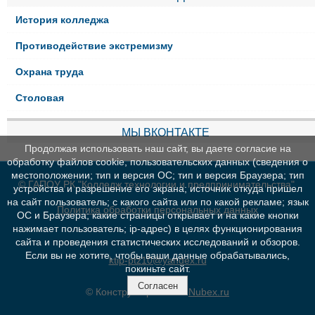
История колледжа
Противодействие экстремизму
Охрана труда
Столовая
МЫ ВКОНТАКТЕ
Продолжая использовать наш сайт, вы даете согласие на
обработку файлов cookie, пользовательских данных (сведения о
местоположении; тип и версия ОС; тип и версия Браузера; тип
© ГАПОУ РК "Колледж технологии и предпринимательства"
устройства и разрешение его экрана; источник откуда пришел
на сайт пользователь; с какого сайта или по какой рекламе; язык
Политика обработки персональных данных
ОС и Браузера; какие страницы открывает и на какие кнопки
нажимает пользователь; ip-адрес) в целях функционирования
сайта и проведения статистических исследований и обзоров.
Если вы не хотите, чтобы ваши данные обрабатывались,
ktip-ptz10@yandex.ru
покиньте сайт.
Согласен
© Конструктор сайтов
Nubex.ru