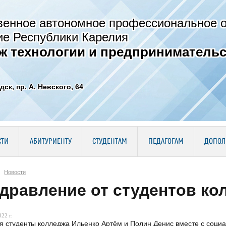
венное автономное профессиональное 
ие Республики Карелия
ж технологии и предпринимательс
дск, пр. А. Невского, 64
СТИ
АБИТУРИЕНТУ
СТУДЕНТАМ
ПЕДАГОГАМ
ДОПОЛ
Новости
дравление от студентов ко
22 г.
я студенты колледжа Ильенко Артём и Полин Денис вместе с соц