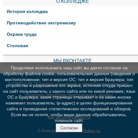
О КОЛЛЕДЖЕ
История колледжа
Противодействие экстремизму
Охрана труда
Столовая
МЫ ВКОНТАКТЕ
Продолжая использовать наш сайт, вы даете согласие на
обработку файлов cookie, пользовательских данных (сведения о
местоположении; тип и версия ОС; тип и версия Браузера; тип
© ГАПОУ РК "Колледж технологии и предпринимательства"
устройства и разрешение его экрана; источник откуда пришел
на сайт пользователь; с какого сайта или по какой рекламе; язык
Политика обработки персональных данных
ОС и Браузера; какие страницы открывает и на какие кнопки
нажимает пользователь; ip-адрес) в целях функционирования
сайта и проведения статистических исследований и обзоров.
Если вы не хотите, чтобы ваши данные обрабатывались,
ktip-ptz10@yandex.ru
покиньте сайт.
Согласен
© Конструктор сайтов
Nubex.ru