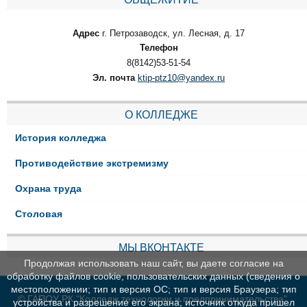
Адрес
г. Петрозаводск, ул. Лесная, д. 17
Телефон
8(8142)53-51-54
Эл. почта
ktip-ptz10@yandex.ru
О КОЛЛЕДЖЕ
История колледжа
Противодействие экстремизму
Охрана труда
Столовая
МЫ ВКОНТАКТЕ
Продолжая использовать наш сайт, вы даете согласие на
обработку файлов cookie, пользовательских данных (сведения о
местоположении; тип и версия ОС; тип и версия Браузера; тип
© ГАПОУ РК "Колледж технологии и предпринимательства"
устройства и разрешение его экрана; источник откуда пришел