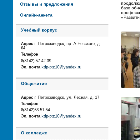
продолжи
Отзывы и предложения
базе обн
професси
Онлайн-анкета
«Развити
Учебный корпус
Адрес
г. Петрозаводск, пр. А.Невского, д.
64
Телефон
8(8142) 57-42-39
Эл. почта
ktip-ptz10@yandex.ru
Общежитие
Адрес
г. Петрозаводск, ул. Лесная, д. 17
Телефон
8(8142)53-51-54
Эл. почта
ktip-ptz10@yandex.ru
О колледже