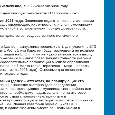
 (изложение)
в 2022-2023 учебном году.
х действующих результатов ЕГЭ прошлых лет.
аля 2023 года
. Заявления подаются лично участниками
 удостоверяющего их личность, или уполномоченными
рмленной в установленном порядке доверенности.
свидетельство государственного пенсионного
ии
(далее – выпускники прошлых лет), для участия в ЕГЭ
орта Республики Карелия (будут размещены не позднее
гистрация на ЕГЭ»), и им не нужно зачисляться в школу
по желанию и имеют право выбрать только те учебные
 образовательные организации высшего образования
 не ранее 1 марта (ориентировочно – март – апрель
июнь – июль 2023 года). Основные дни основного
и текущего года.
нии (далее – аттестат), но планирующие его
лении в качестве экстерна (для определения
ования соответствующего муниципального района или
экстерна необходимо подать заявление на итоговое
оответствии с положением, принятым в
в за промежуточную аттестацию и итоговое сочинение
аче ГИА. Данная категория обучающихся СПО
ми, и сдают экзамены вместе со школьниками в