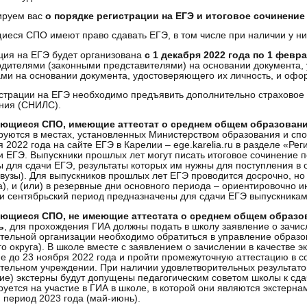
руем вас
о порядке регистрации на ЕГЭ и итоговое сочинение
еся СПО имеют право сдавать ЕГЭ, в том числе при наличии у ни
ция на ЕГЭ будет организована
с 1 декабря 2022 года по 1 февр
одителями (законными представителями) на основании документа,
ми на основании документа, удостоверяющего их личность, и офо
страции на ЕГЭ необходимо предъявить дополнительно страховое 
ния (СНИЛС).
ющиеся СПО, имеющие аттестат о среднем общем образован
руются в местах, установленных Министерством образования и сп
я 2022 года на сайте ЕГЭ в Карелии – ege.karelia.ru в разделе «Ре
и ЕГЭ. Выпускники прошлых лет могут писать итоговое сочинение 
 для сдачи ЕГЭ, результаты которых им нужны для поступления в
 вузы). Для выпускников прошлых лет ЕГЭ проводится досрочно, но
а), и (или) в резервные дни основного периода – ориентировочно 
и сентябрьский период предназначены для сдачи ЕГЭ выпускникам
ющиеся СПО, не имеющие аттестата о среднем общем образова
ь
, для прохождения ГИА должны подать в школу заявление о зачис
тельной организации необходимо обратиться в управление образ
го округа). В школе вместе с заявлением о зачислении в качестве 
е до 23 ноября 2022 года и пройти промежуточную аттестацию в с
тельном учреждении. При наличии удовлетворительных результато
ие) экстерны будут допущены педагогическим советом школы к сд
руется на участие в ГИА в школе, в которой они являются экстерна
 период 2023 года (май-июнь).