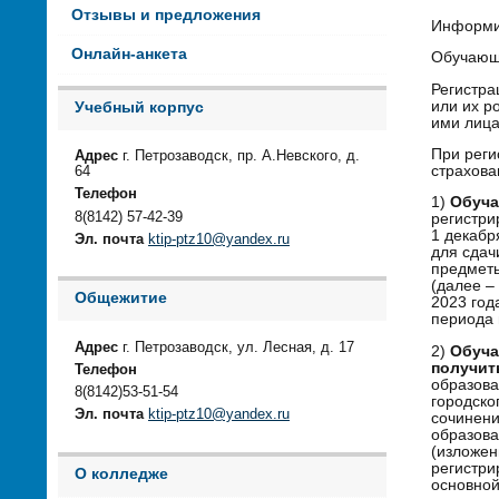
Отзывы и предложения
Информи
Онлайн-анкета
Обучающи
Регистра
или их р
Учебный корпус
ими лица
При реги
Адрес
г. Петрозаводск, пр. А.Невского, д.
страхова
64
Телефон
1)
Обуча
8(8142) 57-42-39
регистри
1 декабр
Эл. почта
ktip-ptz10@yandex.ru
для сдач
предметы
(далее –
Общежитие
2023 год
периода 
Адрес
г. Петрозаводск, ул. Лесная, д. 17
2)
Обуча
получит
Телефон
образова
8(8142)53-51-54
городско
Эл. почта
ktip-ptz10@yandex.ru
сочинени
образова
(изложен
регистри
О колледже
основной