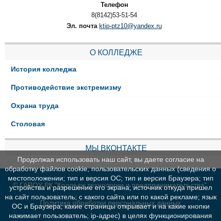
Телефон
8(8142)53-51-54
Эл. почта
ktip-ptz10@yandex.ru
О КОЛЛЕДЖЕ
История колледжа
Противодействие экстремизму
Охрана труда
Столовая
МЫ ВКОНТАКТЕ
Продолжая использовать наш сайт, вы даете согласие на
обработку файлов cookie, пользовательских данных (сведения о
местоположении; тип и версия ОС; тип и версия Браузера; тип
© ГАПОУ РК "Колледж технологии и предпринимательства"
устройства и разрешение его экрана; источник откуда пришел
на сайт пользователь; с какого сайта или по какой рекламе; язык
Политика обработки персональных данных
ОС и Браузера; какие страницы открывает и на какие кнопки
нажимает пользователь; ip-адрес) в целях функционирования