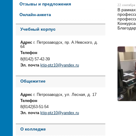
Отзывы и предложения
22 сентября 
В рамках
професси
Онлайн-анкета
професси
Конкурса
Благодар
Учебный корпус
Адрес
г. Петрозаводск, пр. А.Невского, д.
64
Телефон
8(8142) 57-42-39
Эл. почта
ktip-ptz10@yandex.ru
Общежитие
Адрес
г. Петрозаводск, ул. Лесная, д. 17
Телефон
8(8142)53-51-54
Эл. почта
ktip-ptz10@yandex.ru
О колледже