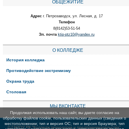
ОБЩЕЖИТИЕ
Адрес
г. Петрозаводск, ул. Лесная, д. 17
Телефон
8(8142)53-51-54
Эл. почта
ktip-ptz10@yandex.ru
О КОЛЛЕДЖЕ
История колледжа
Противодействие экстремизму
Охрана труда
Столовая
МЫ ВКОНТАКТЕ
Продолжая использовать наш сайт, вы даете согласие на
обработку файлов cookie, пользовательских данных (сведения о
местоположении; тип и версия ОС; тип и версия Браузера; тип
© ГАПОУ РК "Колледж технологии и предпринимательства"