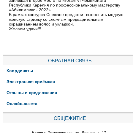
занявшая второе место по итогам VI Чемпионата
Республики Карелия по профессиональному мастерству
«Абилимпикс - 2022».
В рамках конкурса Снежане предстоит выполнить модную
женскую стрижку со сложным предварительным
окрашиванием волос и укладкой.
Желаем удачи!!!
ОБРАТНАЯ СВЯЗЬ
Координаты
Электронная приёмная
Отзывы и предложения
Онлайн-анкета
ОБЩЕЖИТИЕ
Адрес
г. Петрозаводск, ул. Лесная, д. 17