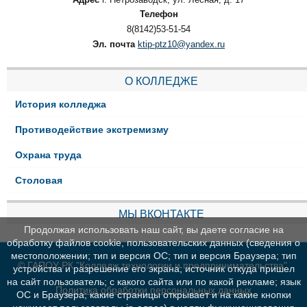
Телефон
8(8142)53-51-54
Эл. почта
ktip-ptz10@yandex.ru
О КОЛЛЕДЖЕ
История колледжа
Противодействие экстремизму
Охрана труда
Столовая
МЫ ВКОНТАКТЕ
Продолжая использовать наш сайт, вы даете согласие на
обработку файлов cookie, пользовательских данных (сведения о
местоположении; тип и версия ОС; тип и версия Браузера; тип
© ГАПОУ РК "Колледж технологии и предпринимательства"
устройства и разрешение его экрана; источник откуда пришел
на сайт пользователь; с какого сайта или по какой рекламе; язык
Политика обработки персональных данных
ОС и Браузера; какие страницы открывает и на какие кнопки