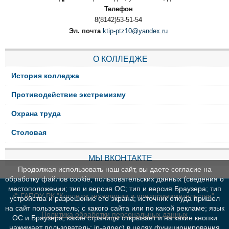
Телефон
8(8142)53-51-54
Эл. почта
ktip-ptz10@yandex.ru
О КОЛЛЕДЖЕ
История колледжа
Противодействие экстремизму
Охрана труда
Столовая
МЫ ВКОНТАКТЕ
Продолжая использовать наш сайт, вы даете согласие на
обработку файлов cookie, пользовательских данных (сведения о
местоположении; тип и версия ОС; тип и версия Браузера; тип
© ГАПОУ РК "Колледж технологии и предпринимательства"
устройства и разрешение его экрана; источник откуда пришел
на сайт пользователь; с какого сайта или по какой рекламе; язык
Политика обработки персональных данных
ОС и Браузера; какие страницы открывает и на какие кнопки
нажимает пользователь; ip-адрес) в целях функционирования