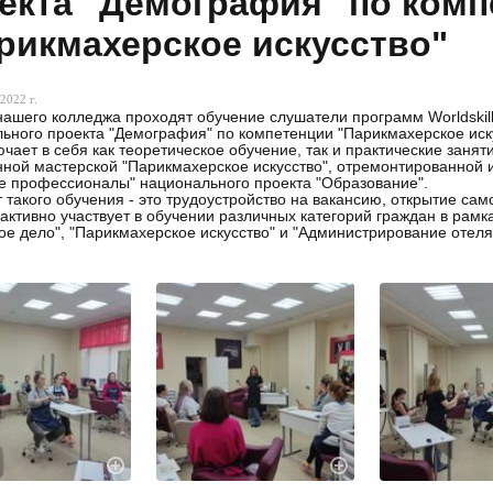
екта "Демография" по комп
рикмахерское искусство"
2022 г.
нашего колледжа проходят обучение слушатели программ Worldskill
ьного проекта "Демография" по компетенции "Парикмахерское иску
ючает в себя как теоретическое обучение, так и практические заня
ной мастерской "Парикмахерское искусство", отремонтированной 
 профессионалы" национального проекта "Образование".
т такого обучения - это трудоустройство на вакансию, открытие сам
активно участвует в обучении различных категорий граждан в рамк
ое дело", "Парикмахерское искусство" и "Администрирование отеля