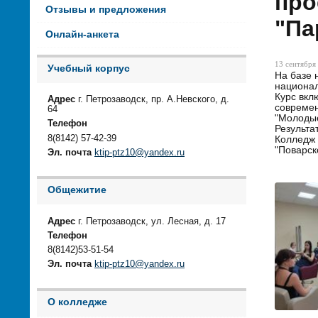
про
Отзывы и предложения
"Па
Онлайн-анкета
13 сентября 
Учебный корпус
На базе 
национал
Курс вкл
Адрес
г. Петрозаводск, пр. А.Невского, д.
современ
64
"Молодые
Телефон
Результа
8(8142) 57-42-39
Колледж 
"Поварск
Эл. почта
ktip-ptz10@yandex.ru
Общежитие
Адрес
г. Петрозаводск, ул. Лесная, д. 17
Телефон
8(8142)53-51-54
Эл. почта
ktip-ptz10@yandex.ru
О колледже