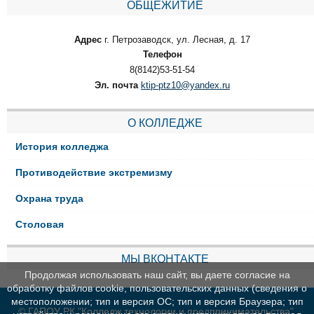
ОБЩЕЖИТИЕ
Адрес
г. Петрозаводск, ул. Лесная, д. 17
Телефон
8(8142)53-51-54
Эл. почта
ktip-ptz10@yandex.ru
О КОЛЛЕДЖЕ
История колледжа
Противодействие экстремизму
Охрана труда
Столовая
МЫ ВКОНТАКТЕ
Продолжая использовать наш сайт, вы даете согласие на
обработку файлов cookie, пользовательских данных (сведения о
местоположении; тип и версия ОС; тип и версия Браузера; тип
© ГАПОУ РК "Колледж технологии и предпринимательства"