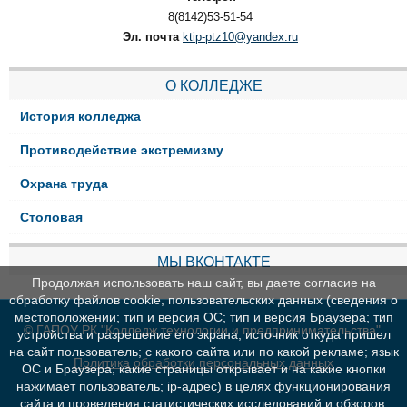
8(8142)53-51-54
Эл. почта
ktip-ptz10@yandex.ru
О КОЛЛЕДЖЕ
История колледжа
Противодействие экстремизму
Охрана труда
Столовая
МЫ ВКОНТАКТЕ
Продолжая использовать наш сайт, вы даете согласие на
обработку файлов cookie, пользовательских данных (сведения о
местоположении; тип и версия ОС; тип и версия Браузера; тип
© ГАПОУ РК "Колледж технологии и предпринимательства"
устройства и разрешение его экрана; источник откуда пришел
на сайт пользователь; с какого сайта или по какой рекламе; язык
Политика обработки персональных данных
ОС и Браузера; какие страницы открывает и на какие кнопки
нажимает пользователь; ip-адрес) в целях функционирования
сайта и проведения статистических исследований и обзоров.