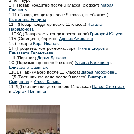
2 по 4 курс:
1П (Повар, кондитер после 9 класса, бюджет)
Мария
Елошина
1П1 (Повар, кондитер после 9 класса, внебюджет)
Екатерина Рощина
11П (Повар, кондитер после 11 класса)
Наталья
Парамонова
11ПКД (Поварское и кондитерское дело)
Григорий Юнусов
11Б (Официант, бармен)
Аревик Амирагян
1К (Пекарь)
Кира Иванова
1Т (Продавец, контролер-кассир)
Никита Егоров
и
Елизавета Терентьева
1Ш (Портной)
Дарья Деткова
1С (Парикмахер после 9 класса)
Ульяна Калинина
и
Елизавета Савиных
11С1 (Парикмахер после 11 класса)
Дарья Мороховец
1ГД (Гостиничное дело после 9 класса)
Виктория
Смирнова
и
Алиса Козина
11ГД (Гостиничное дело после 11 класса)
Павел Стельмах
и
Сергей Паппинен