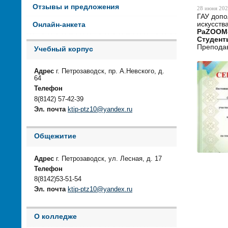
Отзывы и предложения
28 июня 202
ГАУ допо
искусств
Онлайн-анкета
PaZOOM-
Студент
Преподав
Учебный корпус
Адрес
г. Петрозаводск, пр. А.Невского, д.
64
Телефон
8(8142) 57-42-39
Эл. почта
ktip-ptz10@yandex.ru
Общежитие
Адрес
г. Петрозаводск, ул. Лесная, д. 17
Телефон
8(8142)53-51-54
Эл. почта
ktip-ptz10@yandex.ru
О колледже