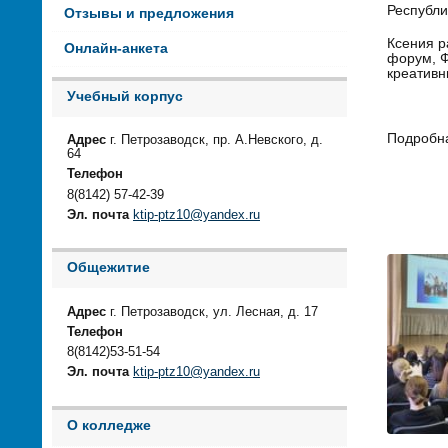
Республи
Отзывы и предложения
Ксения р
Онлайн-анкета
форум, Ф
креативн
Учебный корпус
Подробн
Адрес
г. Петрозаводск, пр. А.Невского, д.
64
Телефон
8(8142) 57-42-39
Эл. почта
ktip-ptz10@yandex.ru
Общежитие
Адрес
г. Петрозаводск, ул. Лесная, д. 17
Телефон
8(8142)53-51-54
Эл. почта
ktip-ptz10@yandex.ru
О колледже