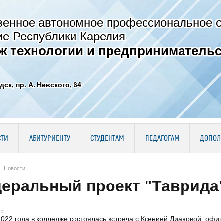
венное автономное профессиональное 
ие Республики Карелия
ж технологии и предпринимательс
дск, пр. А. Невского, 64
СТИ
АБИТУРИЕНТУ
СТУДЕНТАМ
ПЕДАГОГАМ
ДОПОЛ
Новости
еральный проект "Таврида
г.
022 года в колледже состоялась встреча с Ксенией Диановой, оф