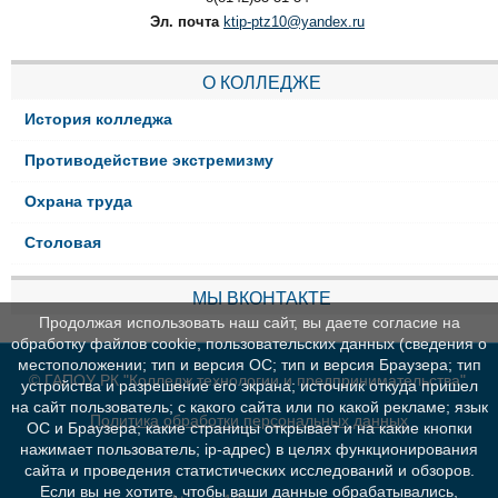
Эл. почта
ktip-ptz10@yandex.ru
О КОЛЛЕДЖЕ
История колледжа
Противодействие экстремизму
Охрана труда
Столовая
МЫ ВКОНТАКТЕ
Продолжая использовать наш сайт, вы даете согласие на
обработку файлов cookie, пользовательских данных (сведения о
местоположении; тип и версия ОС; тип и версия Браузера; тип
© ГАПОУ РК "Колледж технологии и предпринимательства"
устройства и разрешение его экрана; источник откуда пришел
на сайт пользователь; с какого сайта или по какой рекламе; язык
Политика обработки персональных данных
ОС и Браузера; какие страницы открывает и на какие кнопки
нажимает пользователь; ip-адрес) в целях функционирования
сайта и проведения статистических исследований и обзоров.
Если вы не хотите, чтобы ваши данные обрабатывались,