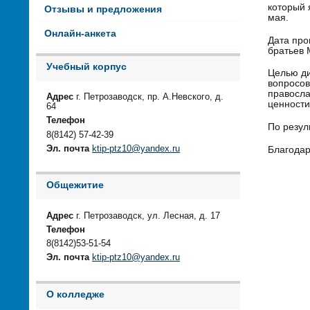
который 
Отзывы и предложения
мая.
Онлайн-анкета
Дата про
братьев 
Учебный корпус
Целью ди
вопросов
правосла
Адрес
г. Петрозаводск, пр. А.Невского, д.
ценности
64
Телефон
По резул
8(8142) 57-42-39
Эл. почта
ktip-ptz10@yandex.ru
Благодар
Общежитие
Адрес
г. Петрозаводск, ул. Лесная, д. 17
Телефон
8(8142)53-51-54
Эл. почта
ktip-ptz10@yandex.ru
О колледже