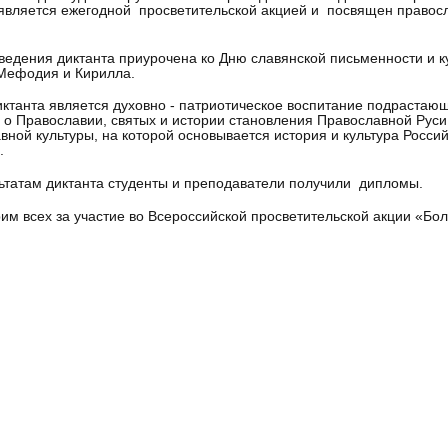
является ежегодной просветительской акцией и посвящен правосла
ведения диктанта приурочена ко Дню славянской письменности и 
Мефодия и Кирилла.
ктанта является духовно - патриотическое воспитание подрастающ
 о Православии, святых и истории становления Православной Руси
вной культуры, на которой основывается история и культура Россий
.
ьтатам диктанта студенты и преподаватели получили дипломы.
им всех за участие во Всероссийской просветительской акции «Бо