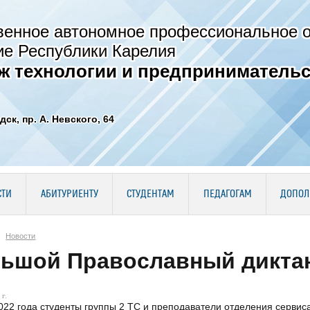
венное автономное профессиональное 
ие Республики Карелия
ж технологии и предпринимательс
дск, пр. А. Невского, 64
СТИ
АБИТУРИЕНТУ
СТУДЕНТАМ
ПЕДАГОГАМ
ДОПОЛ
Новости
ьшой Православный диктант
г.
022 года студенты группы 2 ТС и преподаватели отделения серви