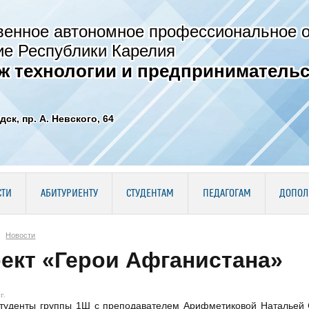
венное автономное профессиональное 
ие Республики Карелия
ж технологии и предпринимательс
дск, пр. А. Невского, 64
СТИ
АБИТУРИЕНТУ
СТУДЕНТАМ
ПЕДАГОГАМ
ДОПОЛ
Новости
ект «Герои Афганистана»
г.
студенты группы 1Ш с преподавателем Арифметиковой Натальей