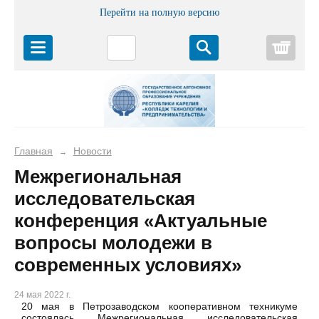
Перейти на полную версию
Корз
Главная
Новости
→
Межрегиональная
исследовательская
конференция «Актуальные
вопросы молодежи в
современных условиях»
24 мая 2022 г.
20 мая в Петрозаводском кооперативном техникуме
состоялась Межрегиональная исследовательская