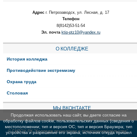
Адрес
г. Петрозаводск, ул. Лесная, д. 17
Телефон
8(8142)53-51-54
Эл. почта
ktip-ptz10@yandex.ru
О КОЛЛЕДЖЕ
История колледжа
Противодействие экстремизму
Охрана труда
Столовая
МЫ ВКОНТАКТЕ
Продолжая использовать наш сайт, вы даете согласие на
обработку файлов cookie, пользовательских данных (сведения о
местоположении; тип и версия ОС; тип и версия Браузера; тип
© ГАПОУ РК "Колледж технологии и предпринимательства"
устройства и разрешение его экрана; источник откуда пришел