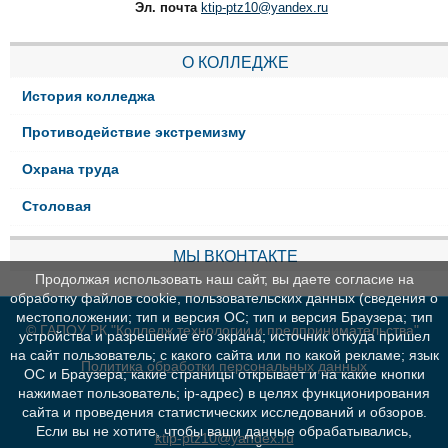
Эл. почта
ktip-ptz10@yandex.ru
О КОЛЛЕДЖЕ
История колледжа
Противодействие экстремизму
Охрана труда
Столовая
МЫ ВКОНТАКТЕ
Продолжая использовать наш сайт, вы даете согласие на
обработку файлов cookie, пользовательских данных (сведения о
местоположении; тип и версия ОС; тип и версия Браузера; тип
© ГАПОУ РК "Колледж технологии и предпринимательства"
устройства и разрешение его экрана; источник откуда пришел
на сайт пользователь; с какого сайта или по какой рекламе; язык
Политика обработки персональных данных
ОС и Браузера; какие страницы открывает и на какие кнопки
нажимает пользователь; ip-адрес) в целях функционирования
сайта и проведения статистических исследований и обзоров.
Если вы не хотите, чтобы ваши данные обрабатывались,
ktip-ptz10@yandex.ru