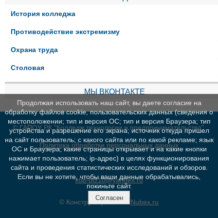
История колледжа
Противодействие экстремизму
Охрана труда
Столовая
МЫ ВКОНТАКТЕ
Продолжая использовать наш сайт, вы даете согласие на
обработку файлов cookie, пользовательских данных (сведения о
местоположении; тип и версия ОС; тип и версия Браузера; тип
© ГАПОУ РК "Колледж технологии и предпринимательства"
устройства и разрешение его экрана; источник откуда пришел
на сайт пользователь; с какого сайта или по какой рекламе; язык
Политика обработки персональных данных
ОС и Браузера; какие страницы открывает и на какие кнопки
нажимает пользователь; ip-адрес) в целях функционирования
сайта и проведения статистических исследований и обзоров.
Если вы не хотите, чтобы ваши данные обрабатывались,
ktip-ptz10@yandex.ru
покиньте сайт.
Согласен
© Конструктор сайтов
Nubex.ru