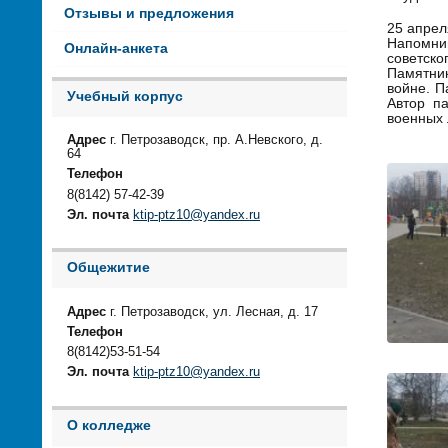
Отзывы и предложения
25 апрел
Напомни
Онлайн-анкета
советско
Памятник
войне. П
Учебный корпус
Автор п
военных 
Адрес
г. Петрозаводск, пр. А.Невского, д.
64
Телефон
8(8142) 57-42-39
Эл. почта
ktip-ptz10@yandex.ru
Общежитие
Адрес
г. Петрозаводск, ул. Лесная, д. 17
Телефон
8(8142)53-51-54
Эл. почта
ktip-ptz10@yandex.ru
О колледже