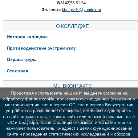
8(8142)53-51-54
Эл. почта
ktip-ptz10@yandex.ru
О КОЛЛЕДЖЕ
История колледжа
Противодействие экстремизму
Охрана труда
Столовая
МЫ ВКОНТАКТЕ
Продолжая использовать наш сайт, вы даете согласие на
обработку файлов cookie, пользовательских данных (сведения о
местоположении; тип и версия ОС; тип и версия Браузера; тип
© ГАПОУ РК "Колледж технологии и предпринимательства"
устройства и разрешение его экрана; источник откуда пришел
на сайт пользователь; с какого сайта или по какой рекламе; язык
Политика обработки персональных данных
ОС и Браузера; какие страницы открывает и на какие кнопки
нажимает пользователь; ip-адрес) в целях функционирования
сайта и проведения статистических исследований и обзоров.