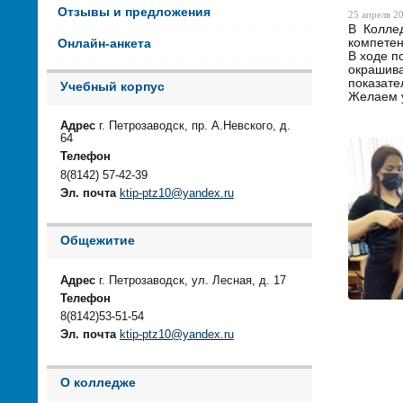
Отзывы и предложения
25 апреля 20
В Коллед
компетен
Онлайн-анкета
В ходе п
окрашива
показате
Учебный корпус
Желаем 
Адрес
г. Петрозаводск, пр. А.Невского, д.
64
Телефон
8(8142) 57-42-39
Эл. почта
ktip-ptz10@yandex.ru
Общежитие
Адрес
г. Петрозаводск, ул. Лесная, д. 17
Телефон
8(8142)53-51-54
Эл. почта
ktip-ptz10@yandex.ru
О колледже