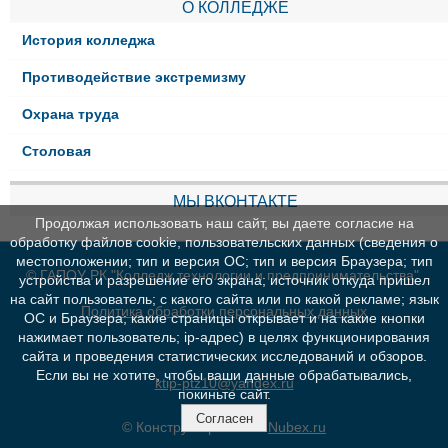
О КОЛЛЕДЖЕ
История колледжа
Противодействие экстремизму
Охрана труда
Столовая
МЫ ВКОНТАКТЕ
Продолжая использовать наш сайт, вы даете согласие на
обработку файлов cookie, пользовательских данных (сведения о
местоположении; тип и версия ОС; тип и версия Браузера; тип
© ГАПОУ РК "Колледж технологии и предпринимательства"
устройства и разрешение его экрана; источник откуда пришел
на сайт пользователь; с какого сайта или по какой рекламе; язык
Политика обработки персональных данных
ОС и Браузера; какие страницы открывает и на какие кнопки
нажимает пользователь; ip-адрес) в целях функционирования
сайта и проведения статистических исследований и обзоров.
Если вы не хотите, чтобы ваши данные обрабатывались,
ktip-ptz10@yandex.ru
покиньте сайт.
Согласен
© Конструктор сайтов
Nubex.ru