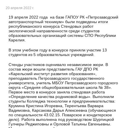
20 апреля 2022 г.
19 апреля 2022 года на базе ГАПОУ РК «Петрозаводский
автотранспортный техникум» были подведены итоги
республиканского конкурса Стендовых работ
экологической направленности среди студентов
образовательных организаций системы СПО Республики
Карелия.
В этом учебном году в конкурсе приняли участие 13
студентов из 5 образовательных учреждений.
Стенды участников оценивало независимое жюри. В
состав жюри вошли представитель ГАУ ДПО РК
«Карельский институт развития образования»,
преподаватель Петрозаводского государственного
университета, учитель МБОУ Петрозаводского городского
округа «Средняя общеобразовательная школа № 38».
Первое место в конкурсе заняла стендовая работа
«Определение качества родниковой воды». Выполнили
студенты Колледжа технологии и предпринимательства:
Крумина Кристина Игоревна, Терентьева Варвара
Вадимовна, Карсакова Дарья Алексеевна (обучающиеся
по специальности 43.02.15. Поварское и кондитерское
дело). Работа выполнена под руководством Шурпицкой
Гулчеры Реджиповны и Орловой Татьяны Евгеньевны.