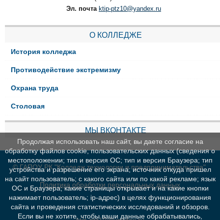
Эл. почта
ktip-ptz10@yandex.ru
О КОЛЛЕДЖЕ
История колледжа
Противодействие экстремизму
Охрана труда
Столовая
МЫ ВКОНТАКТЕ
Продолжая использовать наш сайт, вы даете согласие на
обработку файлов cookie, пользовательских данных (сведения о
местоположении; тип и версия ОС; тип и версия Браузера; тип
© ГАПОУ РК "Колледж технологии и предпринимательства"
устройства и разрешение его экрана; источник откуда пришел
на сайт пользователь; с какого сайта или по какой рекламе; язык
Политика обработки персональных данных
ОС и Браузера; какие страницы открывает и на какие кнопки
нажимает пользователь; ip-адрес) в целях функционирования
сайта и проведения статистических исследований и обзоров.
Если вы не хотите, чтобы ваши данные обрабатывались,
ktip-ptz10@yandex.ru