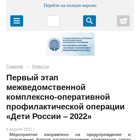
Перейти на полную версию
Корз
Главная
Новости
→
Первый этап
межведомственной
комплексно-оперативной
профилактической операции
«Дети России – 2022»
4 апреля 2022 г.
Мероприятие направлено на предупреждение и
пресечение фактов распространения наркомании среди