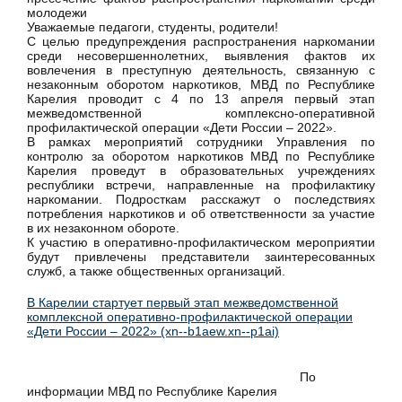
молодежи
Уважаемые педагоги, студенты, родители!
С целью предупреждения распространения наркомании
среди несовершеннолетних, выявления фактов их
вовлечения в преступную деятельность, связанную с
незаконным оборотом наркотиков, МВД по Республике
Карелия проводит с 4 по 13 апреля первый этап
межведомственной комплексно-оперативной
профилактической операции «Дети России – 2022».
В рамках мероприятий сотрудники Управления по
контролю за оборотом наркотиков МВД по Республике
Карелия проведут в образовательных учреждениях
республики встречи, направленные на профилактику
наркомании. Подросткам расскажут о последствиях
потребления наркотиков и об ответственности за участие
в их незаконном обороте.
К участию в оперативно-профилактическом мероприятии
будут привлечены представители заинтересованных
служб, а также общественных организаций.
В Карелии стартует первый этап межведомственной
комплексной оперативно-профилактической операции
«Дети России – 2022» (xn--b1aew.xn--p1ai)
По
информации МВД по Республике Карелия