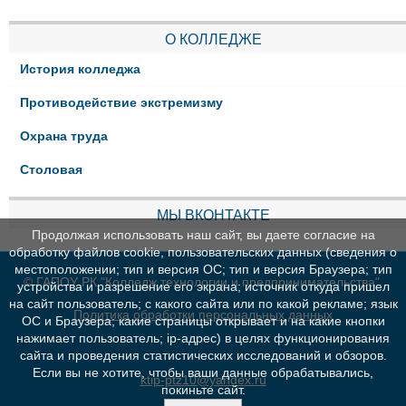
О КОЛЛЕДЖЕ
История колледжа
Противодействие экстремизму
Охрана труда
Столовая
МЫ ВКОНТАКТЕ
Продолжая использовать наш сайт, вы даете согласие на
обработку файлов cookie, пользовательских данных (сведения о
местоположении; тип и версия ОС; тип и версия Браузера; тип
© ГАПОУ РК "Колледж технологии и предпринимательства"
устройства и разрешение его экрана; источник откуда пришел
на сайт пользователь; с какого сайта или по какой рекламе; язык
Политика обработки персональных данных
ОС и Браузера; какие страницы открывает и на какие кнопки
нажимает пользователь; ip-адрес) в целях функционирования
сайта и проведения статистических исследований и обзоров.
Если вы не хотите, чтобы ваши данные обрабатывались,
ktip-ptz10@yandex.ru
покиньте сайт.