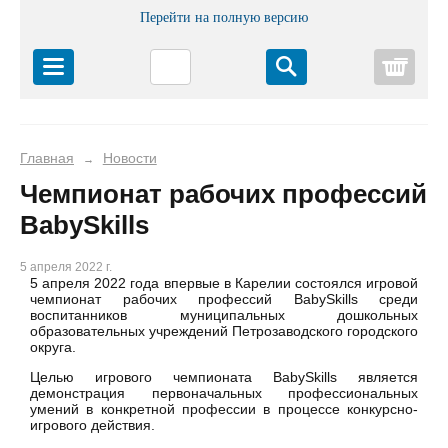
Перейти на полную версию
Корз
Главная
Новости
→
Чемпионат рабочих профессий
BabySkills
5 апреля 2022 г.
5 апреля 2022 года впервые в Карелии состоялся игровой
чемпионат рабочих профессий BabySkills среди
воспитанников муниципальных дошкольных
образовательных учреждений Петрозаводского городского
округа.
Целью игрового чемпионата BabySkills является
демонстрация первоначальных профессиональных
умений в конкретной профессии в процессе конкурсно-
игрового действия.