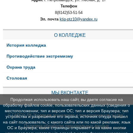
Телефон
8(8142)53-51-54
Эл. почта
ktip-ptz10@yandex.ru
О КОЛЛЕДЖЕ
История колледжа
Противодействие экстремизму
Охрана труда
Столовая
МЫ ВКОНТАКТЕ
Продолжая использовать наш сайт, вы даете согласие на
обработку файлов cookie, пользовательских данных (сведения о
местоположении; тип и версия ОС; тип и версия Браузера; тип
© ГАПОУ РК "Колледж технологии и предпринимательства"
устройства и разрешение его экрана; источник откуда пришел
на сайт пользователь; с какого сайта или по какой рекламе; язык
Политика обработки персональных данных
ОС и Браузера; какие страницы открывает и на какие кнопки