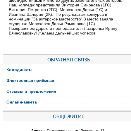
шестидестяников и многих других замечательных авторов.
Наш колледж представили Виктория Смирнова (1ГС),
Виктория Петренко (2ГС), Мороховец Дарья (1С) и
Иванина Валерия (2К). По результатам конкурса в
номинации "За актёрское мастерство" 3 место заняла
студентка Мороховец Дарья Романовна (1С).
Поздравляем Дарью и преподавателя Лазаренко Ирину
Вячеславовну! Желаем дальнейших успехов!
ОБРАТНАЯ СВЯЗЬ
Координаты
Электронная приёмная
Отзывы и предложения
Онлайн-анкета
ОБЩЕЖИТИЕ
Адрес
г. Петрозаводск, ул. Лесная, д. 17