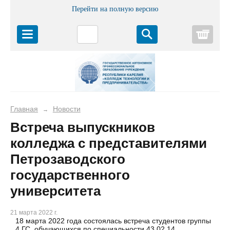
Перейти на полную версию
Корз
Главная
Новости
→
Встреча выпускников
колледжа с представителями
Петрозаводского
государственного
университета
21 марта 2022 г.
18 марта 2022 года состоялась встреча студентов группы
4 ГС, обучающихся по специальности 43.02.14