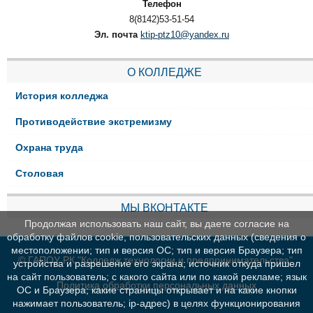
Телефон
8(8142)53-51-54
Эл. почта
ktip-ptz10@yandex.ru
О КОЛЛЕДЖЕ
История колледжа
Противодействие экстремизму
Охрана труда
Столовая
МЫ ВКОНТАКТЕ
Продолжая использовать наш сайт, вы даете согласие на
обработку файлов cookie, пользовательских данных (сведения о
местоположении; тип и версия ОС; тип и версия Браузера; тип
© ГАПОУ РК "Колледж технологии и предпринимательства"
устройства и разрешение его экрана; источник откуда пришел
на сайт пользователь; с какого сайта или по какой рекламе; язык
Политика обработки персональных данных
ОС и Браузера; какие страницы открывает и на какие кнопки
нажимает пользователь; ip-адрес) в целях функционирования