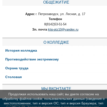
ОБЩЕЖИТИЕ
Адрес
г. Петрозаводск, ул. Лесная, д. 17
Телефон
8(8142)53-51-54
Эл. почта
ktip-ptz10@yandex.ru
О КОЛЛЕДЖЕ
История колледжа
Противодействие экстремизму
Охрана труда
Столовая
МЫ ВКОНТАКТЕ
Продолжая использовать наш сайт, вы даете согласие на
обработку файлов cookie, пользовательских данных (сведения о
местоположении; тип и версия ОС; тип и версия Браузера; тип
© ГАПОУ РК "Колледж технологии и предпринимательства"