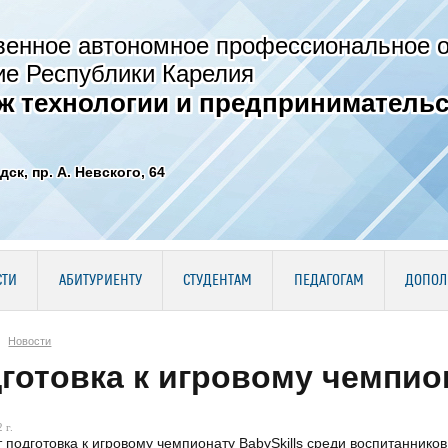
венное автономное профессиональное 
ие Республики Карелия
ж технологии и предпринимательс
дск, пр. А. Невского, 64
СТИ
АБИТУРИЕНТУ
СТУДЕНТАМ
ПЕДАГОГАМ
ДОПОЛ
Новости
готовка к игровому чемпион
 г.
 подготовка к игровому чемпионату BabySkills среди воспитанник