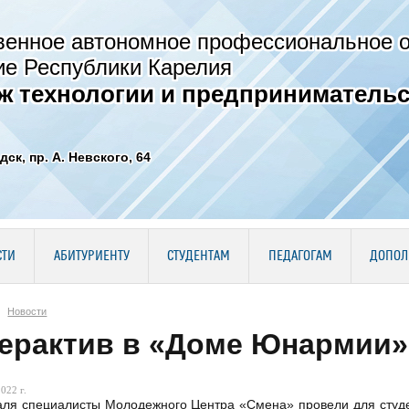
венное автономное профессиональное 
ие Республики Карелия
ж технологии и предпринимательс
дск, пр. А. Невского, 64
СТИ
АБИТУРИЕНТУ
СТУДЕНТАМ
ПЕДАГОГАМ
ДОПОЛ
Новости
ерактив в «Доме Юнармии»
022 г.
ля специалисты Молодежного Центра «Смена» провели для студен