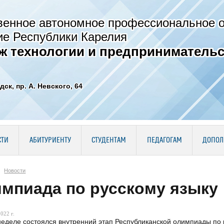
венное автономное профессиональное 
ие Республики Карелия
ж технологии и предпринимательс
дск, пр. А. Невского, 64
СТИ
АБИТУРИЕНТУ
СТУДЕНТАМ
ПЕДАГОГАМ
ДОПОЛ
Новости
мпиада по русскому языку
022 г.
неделе состоялся внутренний этап Республиканской олимпиады по р