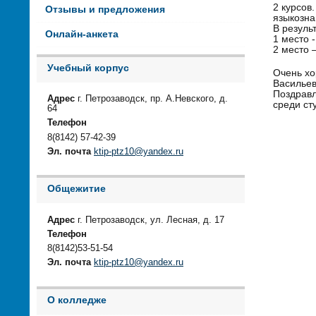
2 курсов
Отзывы и предложения
языкозна
В резуль
Онлайн-анкета
1 место 
2 место 
Учебный корпус
Очень хо
Васильев
Поздравл
Адрес
г. Петрозаводск, пр. А.Невского, д.
среди ст
64
Телефон
8(8142) 57-42-39
Эл. почта
ktip-ptz10@yandex.ru
Общежитие
Адрес
г. Петрозаводск, ул. Лесная, д. 17
Телефон
8(8142)53-51-54
Эл. почта
ktip-ptz10@yandex.ru
О колледже