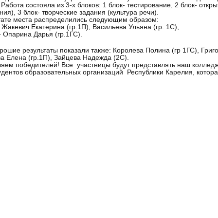
. Работа состояла из 3-х блоков: 1 блок- тестирование, 2 блок- от
ния), 3 блок- творческие задания (культура речи).
тате места распределились следующим образом:
- Жакевич Екатерина (гр.1П), Васильева Ульяна (гр. 1С),
– Опарина Дарья (гр.1ГС).
рошие результаты показали также: Королева Полина (гр 1ГС), Григо
а Елена (гр.1П), Зайцева Надежда (2С).
яем победителей! Все участницы будут представлять наш колледж
удентов образовательных организаций Республики Карелия, котора