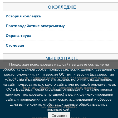
О КОЛЛЕДЖЕ
История колледжа
Противодействие экстремизму
Охрана труда
Столовая
МЫ ВКОНТАКТЕ
Продолжая использовать наш сайт, вы даете согласие на
обработку файлов cookie, пользовательских данных (сведения о
местоположении; тип и версия ОС; тип и версия Браузера; тип
© ГАПОУ РК "Колледж технологии и предпринимательства"
устройства и разрешение его экрана; источник откуда пришел
на сайт пользователь; с какого сайта или по какой рекламе; язык
Политика обработки персональных данных
ОС и Браузера; какие страницы открывает и на какие кнопки
нажимает пользователь; ip-адрес) в целях функционирования
сайта и проведения статистических исследований и обзоров.
Если вы не хотите, чтобы ваши данные обрабатывались,
ktip-ptz10@yandex.ru
покиньте сайт.
Согласен