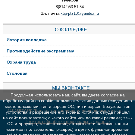
Телефон
8(8142)53-51-54
Эл. почта
ktip-ptz10@yandex.ru
О КОЛЛЕДЖЕ
История колледжа
Противодействие экстремизму
Охрана труда
Столовая
МЫ ВКОНТАКТЕ
Продолжая использовать наш сайт, вы даете согласие на
обработку файлов cookie, пользовательских данных (сведения о
местоположении; тип и версия ОС; тип и версия Браузера; тип
© ГАПОУ РК "Колледж технологии и предпринимательства"
устройства и разрешение его экрана; источник откуда пришел
на сайт пользователь; с какого сайта или по какой рекламе; язык
Политика обработки персональных данных
ОС и Браузера; какие страницы открывает и на какие кнопки
нажимает пользователь; ip-адрес) в целях функционирования