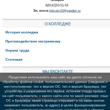
8(8142)53-51-54
Эл. почта
ktip-ptz10@yandex.ru
О КОЛЛЕДЖЕ
История колледжа
Противодействие экстремизму
Охрана труда
Столовая
МЫ ВКОНТАКТЕ
Продолжая использовать наш сайт, вы даете согласие на
обработку файлов cookie, пользовательских данных (сведения о
местоположении; тип и версия ОС; тип и версия Браузера; тип
© ГАПОУ РК "Колледж технологии и предпринимательства"
устройства и разрешение его экрана; источник откуда пришел
на сайт пользователь; с какого сайта или по какой рекламе; язык
Политика обработки персональных данных
ОС и Браузера; какие страницы открывает и на какие кнопки
нажимает пользователь; ip-адрес) в целях функционирования
сайта и проведения статистических исследований и обзоров.