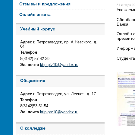
Отзывы и предложения
31 января 20
Уважаемы
Онлайн-анкета
Сбербанк
Банка.
Учебный корпус
Онлайн о
презенто
Адрес
г. Петрозаводск, пр. А.Невского, д.
64
Информац
Телефон
Студента
8(8142) 57-42-39
Эл. почта
ktip-ptz10@yandex.ru
Общежитие
Адрес
г. Петрозаводск, ул. Лесная, д. 17
Телефон
8(8142)53-51-54
Эл. почта
ktip-ptz10@yandex.ru
О колледже