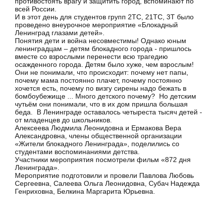
противостоять врагу и защитить город, вспоминают по
всей России.
И в этот день для студентов групп 2ТС, 21ТС, 3Т было
проведено внеурочное мероприятие «Блокадный
Ленинград глазами детей».
Понятия дети и война несовместимы! Однако юным
ленинградцам – детям блокадного города - пришлось
вместе со взрослыми перенести всю трагедию
осажденного города. Детям было хуже, чем взрослым!
Они не понимали, что происходит: почему нет папы,
почему мама постоянно плачет, почему постоянно
хочется есть, почему по визгу сирены надо бежать в
бомбоубежище ... Много детского почему? Но детским
чутьём они понимали, что в их дом пришла большая
беда. В Ленинграде оставалось четыреста тысяч детей -
от младенцев до школьников.
Алексеева Людмила Леонидовна и Ермакова Вера
Александровна, члены общественной организации
«Жители блокадного Ленинграда», поделились со
студентами воспоминаниями детства.
Участники мероприятия посмотрели фильм «872 дня
Ленинграда».
Мероприятие подготовили и провели Павлова Любовь
Сергеевна, Салеева Ольга Леонидовна, Субач Надежда
Генриховна, Белкина Маргарита Юрьевна.