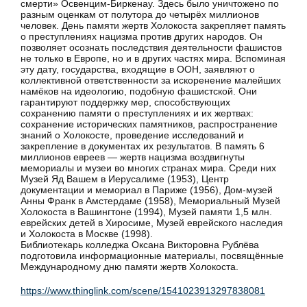
смерти» Освенцим-Биркенау. Здесь было уничтожено по
разным оценкам от полутора до четырёх миллионов
человек. День памяти жертв Холокоста закрепляет память
о преступлениях нацизма против других народов. Он
позволяет осознать последствия деятельности фашистов
не только в Европе, но и в других частях мира. Вспоминая
эту дату, государства, входящие в ООН, заявляют о
коллективной ответственности за искоренение малейших
намёков на идеологию, подобную фашистской. Они
гарантируют поддержку мер, способствующих
сохранению памяти о преступлениях и их жертвах:
сохранение исторических памятников, распространение
знаний о Холокосте, проведение исследований и
закрепление в документах их результатов. В память 6
миллионов евреев — жертв нацизма воздвигнуты
мемориалы и музеи во многих странах мира. Среди них
Музей Яд Вашем в Иерусалиме (1953), Центр
документации и мемориал в Париже (1956), Дом-музей
Анны Франк в Амстердаме (1958), Мемориальный Музей
Холокоста в Вашингтоне (1994), Музей памяти 1,5 млн.
еврейских детей в Хиросиме, Музей еврейского наследия
и Холокоста в Москве (1998).
Библиотекарь колледжа Оксана Викторовна Рублёва
подготовила информационные материалы, посвящённые
Международному дню памяти жертв Холокоста.
https://www.thinglink.com/scene/1541023913297838081