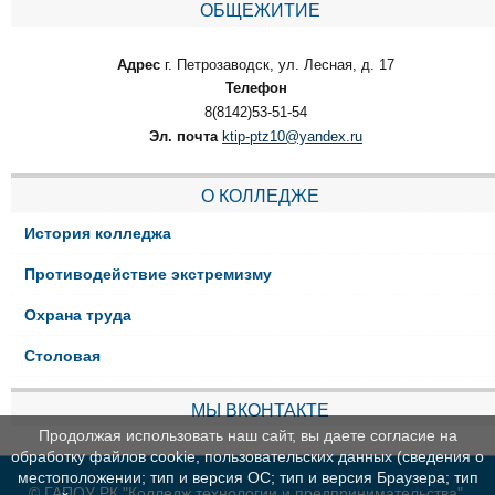
ОБЩЕЖИТИЕ
Адрес
г. Петрозаводск, ул. Лесная, д. 17
Телефон
8(8142)53-51-54
Эл. почта
ktip-ptz10@yandex.ru
О КОЛЛЕДЖЕ
История колледжа
Противодействие экстремизму
Охрана труда
Столовая
МЫ ВКОНТАКТЕ
Продолжая использовать наш сайт, вы даете согласие на
обработку файлов cookie, пользовательских данных (сведения о
местоположении; тип и версия ОС; тип и версия Браузера; тип
© ГАПОУ РК "Колледж технологии и предпринимательства"