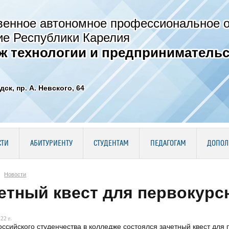
венное автономное профессиональное 
ие Республики Карелия
ж технологии и предпринимательс
дск, пр. А. Невского, 64
СТИ
АБИТУРИЕНТУ
СТУДЕНТАМ
ПЕДАГОГАМ
ДОПОЛ
Новости
етный квест для первокурс
22 г.
оссийского студенчества в колледже состоялся зачетный квест для 