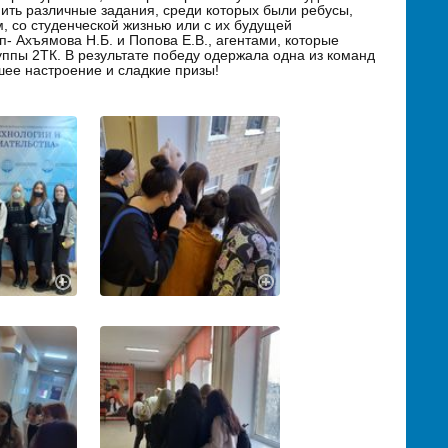
нить различные задания, среди которых были ребусы,
м, со студенческой жизнью или с их будущей
- Ахъямова Н.Б. и Попова Е.В., агентами, которые
уппы 2ТК. В результате победу одержала одна из команд
шее настроение и сладкие призы!