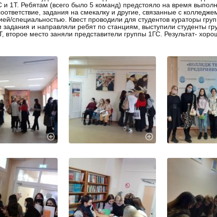
С и 1Т. Ребятам (всего было 5 команд) предстояло на время выпол
соответствие, задания на смекалку и другие, связанные с колледже
ей/специальностью. Квест проводили для студентов кураторы групп
 задания и направляли ребят по станциям, выступили студенты гр
Т, второе место заняли представители группы 1ГС. Результат- хоро