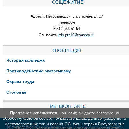
ОБЩЕЖИТИЕ
Адрес
г. Петрозаводск, ул. Лесная, д. 17
Телефон
8(8142)53-51-54
Эл. почта
ktip-ptz10@yandex.ru
О КОЛЛЕДЖЕ
История колледжа
Противодействие экстремизму
Охрана труда
Столовая
МЫ ВКОНТАКТЕ
Продолжая использовать наш сайт, вы даете согласие на
обработку файлов cookie, пользовательских данных (сведения о
местоположении; тип и версия ОС; тип и версия Браузера; тип
© ГАПОУ РК "Колледж технологии и предпринимательства"