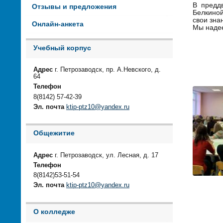
В преддв
Отзывы и предложения
Белкиной
свои зна
Онлайн-анкета
Мы надее
Учебный корпус
Адрес
г. Петрозаводск, пр. А.Невского, д.
64
Телефон
8(8142) 57-42-39
Эл. почта
ktip-ptz10@yandex.ru
Общежитие
Адрес
г. Петрозаводск, ул. Лесная, д. 17
Телефон
8(8142)53-51-54
Эл. почта
ktip-ptz10@yandex.ru
О колледже