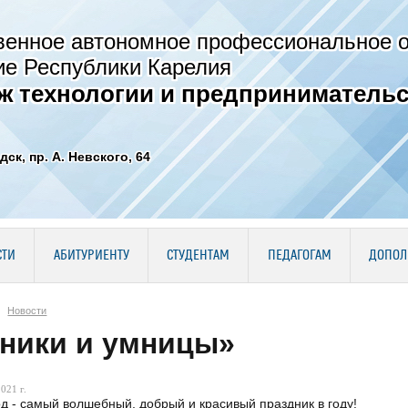
венное автономное профессиональное 
ие Республики Карелия
ж технологии и предпринимательс
дск, пр. А. Невского, 64
СТИ
АБИТУРИЕНТУ
СТУДЕНТАМ
ПЕДАГОГАМ
ДОПОЛ
Новости
ники и умницы»
021 г.
од - самый волшебный,
добрый
и красивый праздник в году!